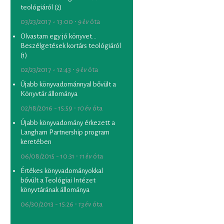
teológiáról (2)
03/23/2017 - 13:00 ∙
9 év
óta
Olvastam egy jó könyvet...
Beszélgetések kortárs teológiáról
(1)
02/23/2017 - 12:43 ∙
9 év
óta
Újabb könyvadománnyal bővült a
Könyvtár állománya
02/18/2016 - 15:59 ∙
10 év
óta
Újabb könyvadomány érkezett a
Langham Partnership program
keretében
06/08/2015 - 10:31 ∙
11 év
óta
Értékes könyvadományokkal
bővült a Teológiai Intézet
könyvtárának állománya
06/30/2013 - 15:26 ∙
13 év
óta