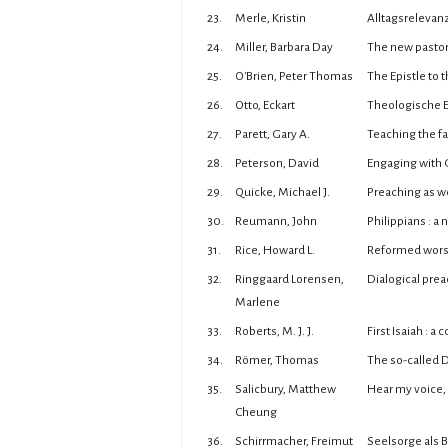
23.
Merle, Kristin
Alltagsrelevanz
24.
Miller, Barbara Day
The new pastor"
25.
O'Brien, Peter Thomas
The Epistle to 
26.
Otto, Eckart
Theologische E
27.
Parett, Gary A.
Teaching the fai
28.
Peterson, David
Engaging with G
29.
Quicke, Michael J.
Preaching as wo
30.
Reumann, John
Philippians : a
31.
Rice, Howard L.
Reformed wors
32.
Ringgaard Lorensen,
Dialogical prea
Marlene
33.
Roberts, M. J. J.
First Isaiah : a
34.
Römer, Thomas
The so-called D
35.
Salicbury, Matthew
Hear my voice, 
Cheung
36.
Schirrmacher, Freimut
Seelsorge als 