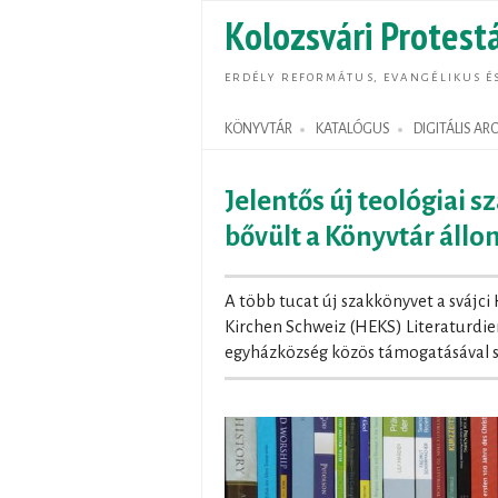
Kolozsvári Protestá
ERDÉLY REFORMÁTUS, EVANGÉLIKUS É
KÖNYVTÁR
KATALÓGUS
DIGITÁLIS A
Search form
Jelentős új teológiai 
bővült a Könyvtár áll
A több tucat új szakkönyvet a svájci
Kirchen Schweiz (HEKS) Literaturdie
egyházközség közös támogatásával s