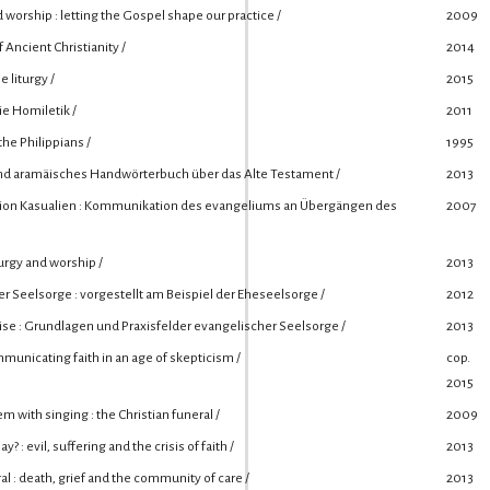
 worship : letting the Gospel shape our practice /
2009
 Ancient Christianity /
2014
 liturgy /
2015
ie Homiletik /
2011
 the Philippians /
1995
d aramäisches Handwörterbuch über das Alte Testament /
2013
ion Kasualien : Kommunikation des evangeliums an Übergängen des
2007
turgy and worship /
2013
er Seelsorge : vorgestellt am Beispiel der Eheseelsorge /
2012
e : Grundlagen und Praxisfelder evangelischer Seelsorge /
2013
municating faith in an age of skepticism /
cop.
2015
with singing : the Christian funeral /
2009
? : evil, suffering and the crisis of faith /
2013
l : death, grief and the community of care /
2013