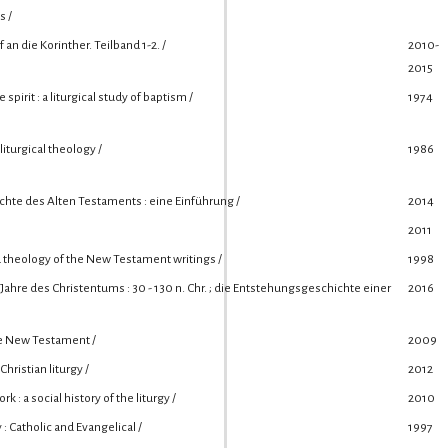
s /
 an die Korinther. Teilband 1-2. /
2010-
2015
 spirit : a liturgical study of baptism /
1974
liturgical theology /
1986
chte des Alten Testaments : eine Einführung /
2014
2011
d theology of the New Testament writings /
1998
Jahre des Christentums : 30 - 130 n. Chr. ; die Entstehungsgeschichte einer
2016
e New Testament /
2009
Christian liturgy /
2012
k : a social history of the liturgy /
2010
y : Catholic and Evangelical /
1997