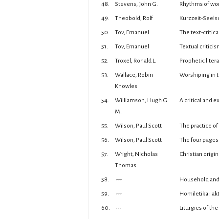
48.
Stevens, John G.
Rhythms of wors
49.
Theobold, Rolf
Kurzzeit-Seelso
50.
Tov, Emanuel
The text-critica
51.
Tov, Emanuel
Textual critici
52.
Troxel, Ronald L.
Prophetic litera
53.
Wallace, Robin
Worshiping in 
Knowles
54.
Williamson, Hugh G.
A critical and 
M.
55.
Wilson, Paul Scott
The practice of
56.
Wilson, Paul Scott
The four pages 
57.
Wright, Nicholas
Christian origin
Thomas
58.
---
Household and f
59.
---
Homiletika : a
60.
---
Liturgies of th