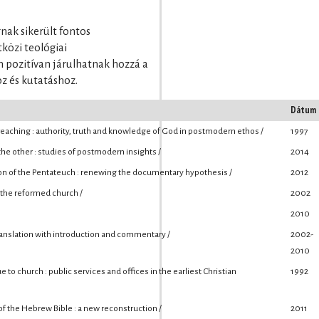
nak sikerült fontos
özi teológiai
 pozitívan járulhatnak hozzá a
z és kutatáshoz.
Dátum
eaching : authority, truth and knowledge of God in postmodern ethos /
1997
he other : studies of postmodern insights /
2014
n of the Pentateuch : renewing the documentary hypothesis /
2012
 the reformed church /
2002
2010
translation with introduction and commentary /
2002-
2010
to church : public services and offices in the earliest Christian
1992
f the Hebrew Bible : a new reconstruction /
2011