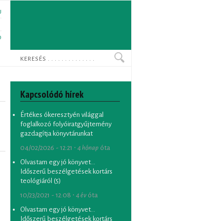
U
N
O
Keresés
Kapcsolódó hírek
Értékes ókeresztyén világgal
foglalkozó folyóiratgyűjtemény
gazdagítja könyvtárunkat
04/02/2026 - 12:21 ∙
4 hónap
óta
Olvastam egy jó könyvet...
Időszerű beszélgetések kortárs
teológiáról (5)
10/23/2021 - 12:08 ∙
4 év
óta
Olvastam egy jó könyvet...
Időszerű beszélgetések kortárs