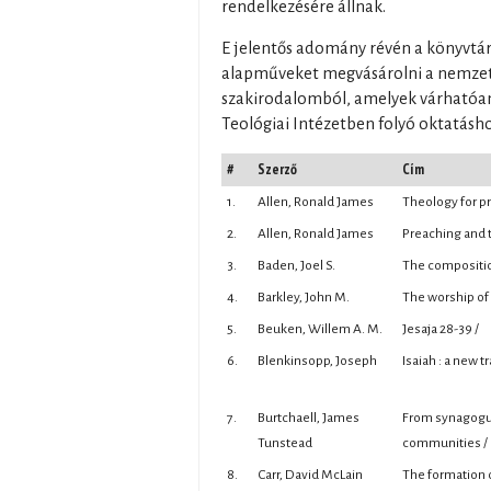
rendelkezésére állnak.
E jelentős adomány révén a könyvtár
alapműveket megvásárolni a nemzetk
szakirodalomból, amelyek várhatóan
Teológiai Intézetben folyó oktatásho
#
Szerző
Cím
1.
Allen, Ronald James
Theology for pr
2.
Allen, Ronald James
Preaching and t
3.
Baden, Joel S.
The compositio
4.
Barkley, John M.
The worship of
5.
Beuken, Willem A. M.
Jesaja 28-39 /
6.
Blenkinsopp, Joseph
Isaiah : a new 
7.
Burtchaell, James
From synagogue 
Tunstead
communities /
8.
Carr, David McLain
The formation o