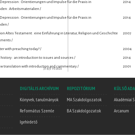
epression : Orientierungen und Impulse für die Praxis in
2014
en : Arbeitsmaterialien /
epression : Orientierungen und Impulse für die Praxis in
2014
den /
n Altes Testament : eine Einführung in Literatur, Religion und Geschichte
2007
aments /
er with preaching today? /
2004
 history : an introduction to issues and sources /
2014
ew translation with introduction and commentary /
2001
3149 reads
DIGITÁLIS ARCHÍVUM
REPOZITÓRIUM
KÜLSŐ ADA
Könyvek, tanulmányok
MA Szakdolgozatok
Akadémiai S
Református Szemle
BA Szakdolgozatok
Arcanum
Igehirdető