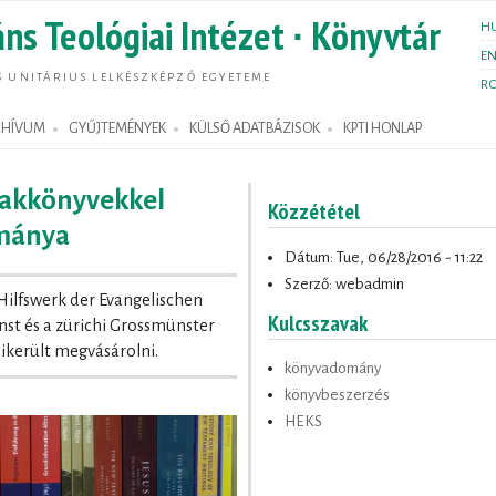
Skip to
ns Teológiai Intézet ∙ Könyvtár
H
main
E
content
S UNITÁRIUS LELKÉSZKÉPZŐ EGYETEME
R
RCHÍVUM
GYŰJTEMÉNYEK
KÜLSŐ ADATBÁZISOK
KPTI HONLAP
szakkönyvekkel
Közzététel
ománya
Dátum: Tue, 06/28/2016 - 11:22
Szerző:
webadmin
 Hilfswerk der Evangelischen
Kulcsszavak
nst és a zürichi Grossmünster
ikerült megvásárolni.
könyvadomány
könyvbeszerzés
HEKS