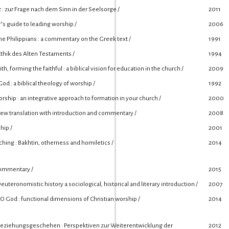
 : zur Frage nach dem Sinn in der Seelsorge /
2011
s guide to leading worship /
2006
the Philippians : a commentary on the Greek text /
1991
thik des Alten Testaments /
1994
th, forming the faithful : a biblical vision for education in the church /
2009
od : a biblical theology of worship /
1992
rship : an integrative approach to formation in your church /
2000
 new translation with introduction and commentary /
2008
hip /
2001
ching : Bakhtin, otherness and homiletics /
2014
 commentary /
2015
euteronomistic history a sociological, historical and literary introduction /
2007
O God : functional dimensions of Christian worship /
2014
Beziehungsgeschehen : Perspektiven zur Weiterentwicklung der
2012