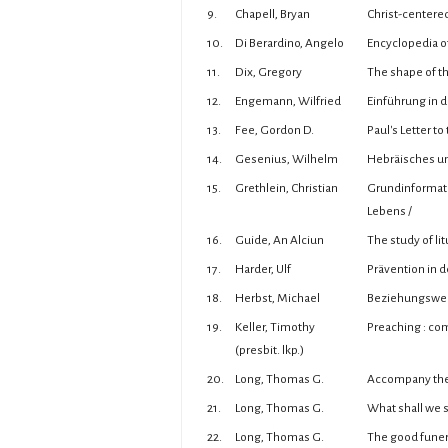
9.
Chapell, Bryan
Christ-centered
10.
Di Berardino, Angelo
Encyclopedia of
11.
Dix, Gregory
The shape of the
12.
Engemann, Wilfried
Einführung in d
13.
Fee, Gordon D.
Paul's Letter to
14.
Gesenius, Wilhelm
Hebräisches un
15.
Grethlein, Christian
Grundinformat
Lebens /
16.
Guide, An Alciun
The study of li
17.
Harder, Ulf
Prävention in d
18.
Herbst, Michael
Beziehungsweis
19.
Keller, Timothy
Preaching : com
(presbit. lkp.)
20.
Long, Thomas G.
Accompany them 
21.
Long, Thomas G.
What shall we say
22.
Long, Thomas G.
The good funera