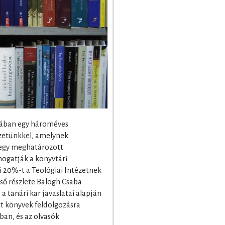
jában egy hároméves
ézetünkkel, amelynek
 egy meghatározott
ogatják a könyvtári
i 20%-t a Teológiai Intézetnek
lső részlete Balogh Csaba
a tanári kar javaslatai alapján
t könyvek feldolgozásra
ban, és az olvasók