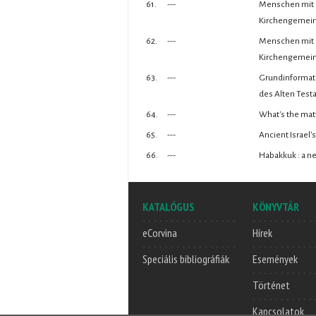
61.
---
Menschen mit D
Kirchengemeind
62.
---
Menschen mit D
Kirchengemein
63.
---
Grundinformatio
des Alten Test
64.
---
What's the matt
65.
---
Ancient Israel's
66.
---
Habakkuk : a n
KATALÓGUS
KÖNYVTÁR
eCorvina
Hírek
Speciális bibliográfiák
Események
Történet
Kapcsolatok