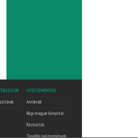
TBÁZISOK
GYŰJTEMÉNYEK
zótárak
Antikvák
Régi magyar könyvtár
Kézirattár
További gyűjtemények