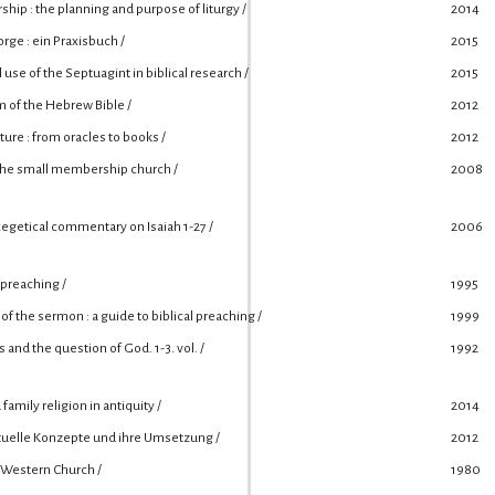
hip : the planning and purpose of liturgy /
2014
rge : ein Praxisbuch /
2015
l use of the Septuagint in biblical research /
2015
sm of the Hebrew Bible /
2012
ture : from oracles to books /
2012
the small membership church /
2008
exegetical commentary on Isaiah 1-27 /
2006
 preaching /
1995
of the sermon : a guide to biblical preaching /
1999
s and the question of God. 1-3. vol. /
1992
amily religion in antiquity /
2014
ktuelle Konzepte und ihre Umsetzung /
2012
e Western Church /
1980