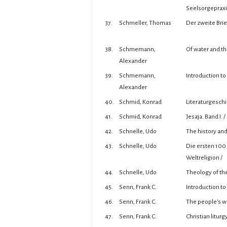
Seelsorgepraxi
37.
Schmeller, Thomas
Der zweite Brief
38.
Schmemann,
Of water and the
Alexander
39.
Schmemann,
Introduction to 
Alexander
40.
Schmid, Konrad
Literaturgeschi
41.
Schmid, Konrad
Jesaja. Band I. /
42.
Schnelle, Udo
The history an
43.
Schnelle, Udo
Die ersten 100 
Weltreligion /
44.
Schnelle, Udo
Theology of th
45.
Senn, Frank C.
Introduction to 
46.
Senn, Frank C.
The people's wor
47.
Senn, Frank C.
Christian liturg